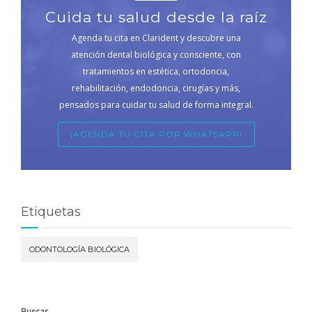
Cuida tu salud desde la raíz
Agenda tu cita en Clarident y descubre una
atención dental biológica y consciente, con
tratamientos en estética, ortodoncia,
rehabilitación, endodoncia, cirugías y más,
pensados para cuidar tu salud de forma integral.
¡AGENDA TU CITA POR WHATSAPP!
Etiquetas
ODONTOLOGÍA BIOLÓGICA
Buscar