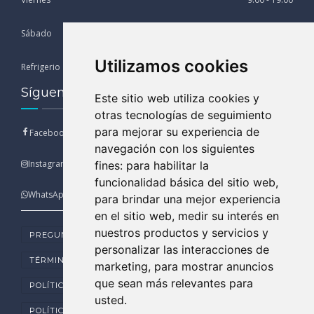
Sábado
9:00 - 13:00
Utilizamos cookies
Refrigerio
13:00 - 15:00
Síguenos en nuestras Redes Sociales
Este sitio web utiliza cookies y
otras tecnologías de seguimiento
para mejorar su experiencia de
Facebook
navegación con los siguientes
Instagram
fines:
para habilitar la
funcionalidad básica del sitio web
,
WhatsApp
para brindar una mejor experiencia
en el sitio web
,
medir su interés en
nuestros productos y servicios y
PREGUNTAS FRECUENTES
personalizar las interacciones de
TÉRMINOS Y CONDICIONES DE USO
marketing
,
para mostrar anuncios
que sean más relevantes para
POLÍTICA DE PRIVACIDAD
usted
.
POLÍTICA DE COOKIES