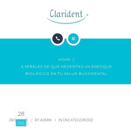
BLOG
CONTACTO
INICIO
HOME
ESPECIALIDADES
5 SEÑALES DE QUE NECESITAS UN ENFOQUE
BIOLÓGICO EN TU SALUD BUCODENTAL
BLOG
CONTACTO
28
28/07/2025
BY
ADMIN
IN
UNCATEGORIZED
JUL