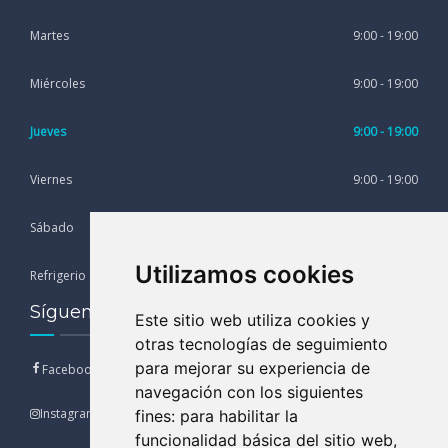
Martes
9:00 - 19:00
Miércoles
9:00 - 19:00
Jueves
9:00 - 19:00
Viernes
9:00 - 19:00
Sábado
9:00 - 13:00
Utilizamos cookies
Refrigerio
13:00 - 15:00
Síguenos en nuestras Redes Sociales
Este sitio web utiliza cookies y
otras tecnologías de seguimiento
para mejorar su experiencia de
Facebook
navegación con los siguientes
Instagram
fines:
para habilitar la
funcionalidad básica del sitio web
,