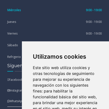
Miércoles
9:00 - 19:00
Jueves
9:00 - 19:00
Viernes
9:00 - 19:00
Sábado
9:00 - 13:00
Utilizamos cookies
Refrigerio
13:00 - 15:00
Síguenos en nuestras Redes Sociales
Este sitio web utiliza cookies y
otras tecnologías de seguimiento
para mejorar su experiencia de
Facebook
navegación con los siguientes
Instagram
fines:
para habilitar la
funcionalidad básica del sitio web
,
WhatsApp
para brindar una mejor experiencia
en el sitio web
,
medir su interés en