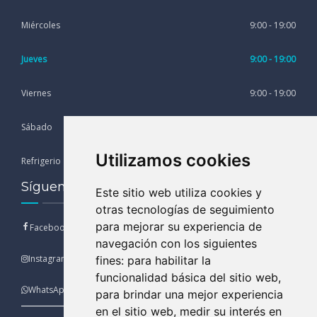
Miércoles
9:00 - 19:00
Jueves
9:00 - 19:00
Viernes
9:00 - 19:00
Sábado
9:00 - 13:00
Utilizamos cookies
Refrigerio
13:00 - 15:00
Síguenos en nuestras Redes Sociales
Este sitio web utiliza cookies y
otras tecnologías de seguimiento
para mejorar su experiencia de
Facebook
navegación con los siguientes
Instagram
fines:
para habilitar la
funcionalidad básica del sitio web
,
WhatsApp
para brindar una mejor experiencia
en el sitio web
,
medir su interés en