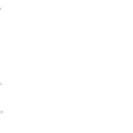
e
s,
or