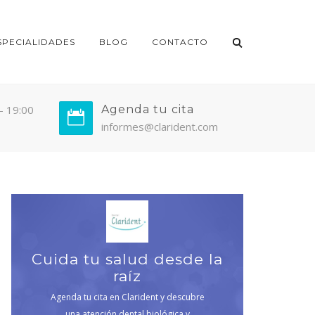
SPECIALIDADES
BLOG
CONTACTO
 - 19:00
Agenda tu cita
informes@clarident.com
Cuida tu salud desde la
raíz
Agenda tu cita en Clarident y descubre
una atención dental biológica y