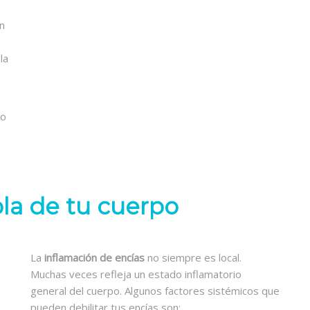
n
la
mo
la de tu cuerpo
La
inflamación de encías
no siempre es local.
Muchas veces refleja un estado inflamatorio
general del cuerpo. Algunos factores sistémicos que
pueden debilitar tus encías son: