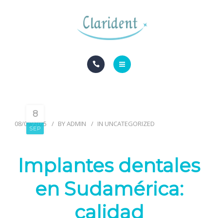
BLOG
CONTACTO
INICIO
ESPECIALIDADES
8
08/09/2025
BY
ADMIN
IN
UNCATEGORIZED
BLOG
SEP
CONTACTO
Implantes dentales
en Sudamérica:
calidad