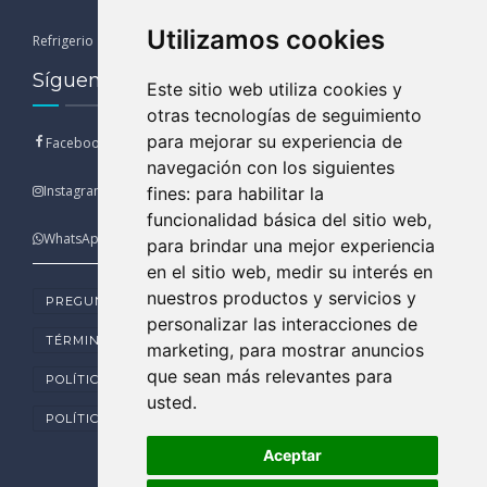
Utilizamos cookies
Refrigerio
13:00 - 15:00
Síguenos en nuestras Redes Sociales
Este sitio web utiliza cookies y
otras tecnologías de seguimiento
para mejorar su experiencia de
Facebook
navegación con los siguientes
Instagram
fines:
para habilitar la
funcionalidad básica del sitio web
,
WhatsApp
para brindar una mejor experiencia
en el sitio web
,
medir su interés en
nuestros productos y servicios y
PREGUNTAS FRECUENTES
personalizar las interacciones de
TÉRMINOS Y CONDICIONES DE USO
marketing
,
para mostrar anuncios
que sean más relevantes para
POLÍTICA DE PRIVACIDAD
usted
.
POLÍTICA DE COOKIES
Aceptar