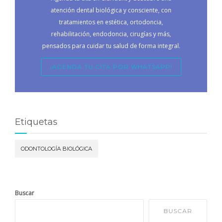
atención dental biológica y consciente, con
tratamientos en estética, ortodoncia,
rehabilitación, endodoncia, cirugías y más,
pensados para cuidar tu salud de forma integral.
¡AGENDA TU CITA POR WHATSAPP!
Etiquetas
ODONTOLOGÍA BIOLÓGICA
Buscar
BUSCAR