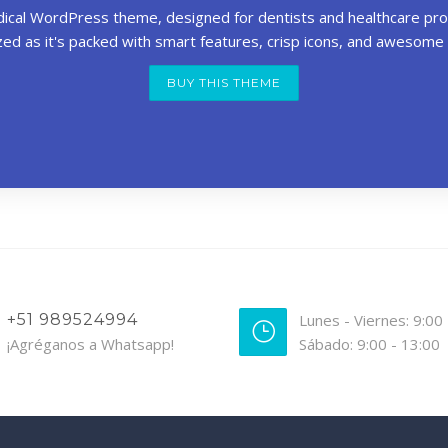
ical WordPress theme, designed for dentists and healthcare profe
ed as it's packed with smart features, crisp icons, and awesome
BUY THIS THEME
+51 989524994
Lunes - Viernes: 9:00
¡Agréganos a Whatsapp!
Sábado: 9:00 - 13:00