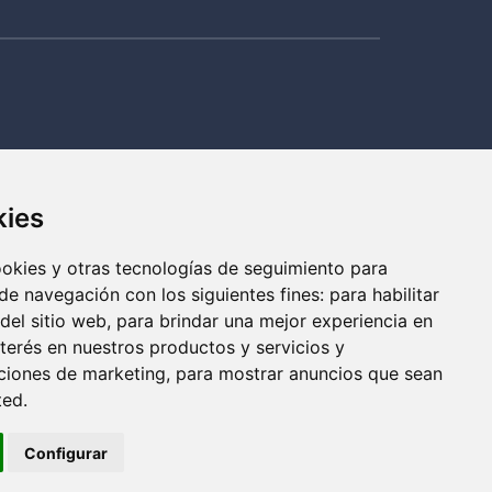
kies
cookies y otras tecnologías de seguimiento para
de navegación con los siguientes fines:
para habilitar
 del sitio web
,
para brindar una mejor experiencia en
nterés en nuestros productos y servicios y
cciones de marketing
,
para mostrar anuncios que sean
ted
.
Configurar
¿Cómo puedo ayudarte?
Hi! How can I help you?