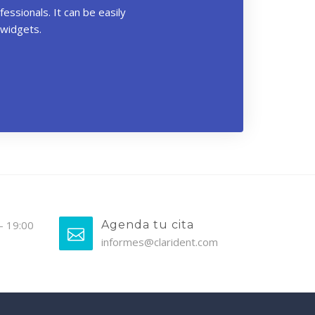
ssionals. It can be easily
 widgets.
 - 19:00
Agenda tu cita
informes@clarident.com