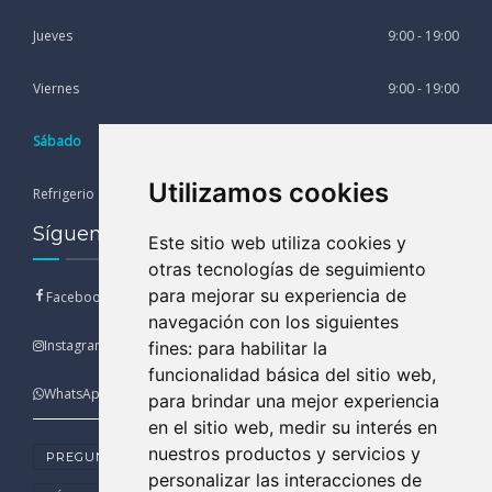
Jueves
9:00 - 19:00
Viernes
9:00 - 19:00
Sábado
9:00 - 13:00
Utilizamos cookies
Refrigerio
13:00 - 15:00
Síguenos en nuestras Redes Sociales
Este sitio web utiliza cookies y
otras tecnologías de seguimiento
para mejorar su experiencia de
Facebook
navegación con los siguientes
Instagram
fines:
para habilitar la
funcionalidad básica del sitio web
,
WhatsApp
para brindar una mejor experiencia
en el sitio web
,
medir su interés en
nuestros productos y servicios y
PREGUNTAS FRECUENTES
personalizar las interacciones de