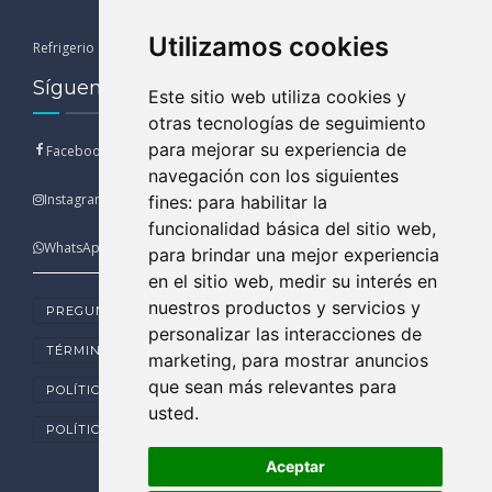
Utilizamos cookies
Refrigerio
13:00 - 15:00
Síguenos en nuestras Redes Sociales
Este sitio web utiliza cookies y
otras tecnologías de seguimiento
para mejorar su experiencia de
Facebook
navegación con los siguientes
Instagram
fines:
para habilitar la
funcionalidad básica del sitio web
,
WhatsApp
para brindar una mejor experiencia
en el sitio web
,
medir su interés en
nuestros productos y servicios y
PREGUNTAS FRECUENTES
personalizar las interacciones de
TÉRMINOS Y CONDICIONES DE USO
marketing
,
para mostrar anuncios
que sean más relevantes para
POLÍTICA DE PRIVACIDAD
usted
.
POLÍTICA DE COOKIES
Aceptar