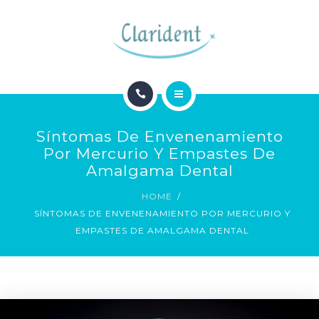
BLOG
CONTACTO
INICIO
Síntomas De Envenenamiento
ESPECIALIDADES
Por Mercurio Y Empastes De
Amalgama Dental
BLOG
HOME
SÍNTOMAS DE ENVENENAMIENTO POR MERCURIO Y
CONTACTO
EMPASTES DE AMALGAMA DENTAL