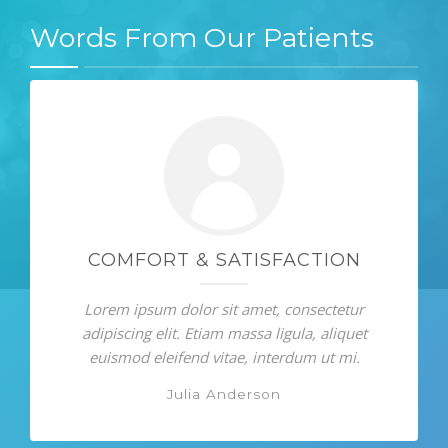
Words From Our Patients
COMFORT & SATISFACTION
Lorem ipsum dolor sit amet, consectetur
adipiscing elit. Etiam massa ligula, aliquet
euismod eleifend vitae, interdum ut mi.
Julia Anderson