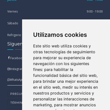
Viernes
9:00 - 19:00
Sábado
9:00 - 13:00
Utilizamos cookies
Refrigerio
13:00 - 15:00
Síguenos en nuestras Redes Sociales
Este sitio web utiliza cookies y
otras tecnologías de seguimiento
para mejorar su experiencia de
Facebook
navegación con los siguientes
Instagram
fines:
para habilitar la
funcionalidad básica del sitio web
,
WhatsApp
para brindar una mejor experiencia
en el sitio web
,
medir su interés en
nuestros productos y servicios y
PREGUNTAS FRECUENTES
personalizar las interacciones de
TÉRMINOS Y CONDICIONES DE USO
marketing
,
para mostrar anuncios